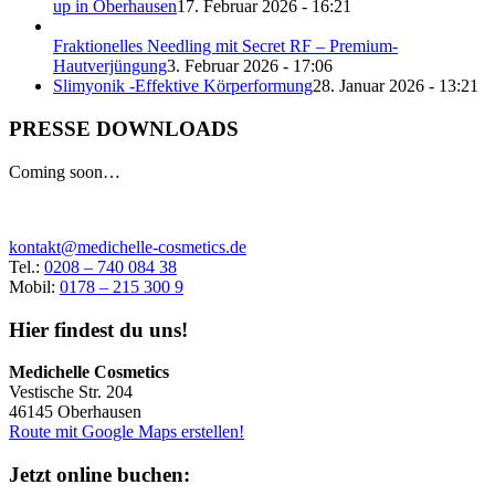
up in Oberhausen
17. Februar 2026 - 16:21
Fraktionelles Needling mit Secret RF – Premium-
Hautverjüngung
3. Februar 2026 - 17:06
Slimyonik -Effektive Körperformung
28. Januar 2026 - 13:21
PRESSE DOWNLOADS
Coming soon…
kontakt@medichelle-cosmetics.de
Tel.:
0208 – 740 084 38
Mobil:
0178 – 215 300 9
Hier findest du uns!
Medichelle Cosmetics
Vestische Str. 204
46145 Oberhausen
Route mit Google Maps erstellen!
Jetzt online buchen: