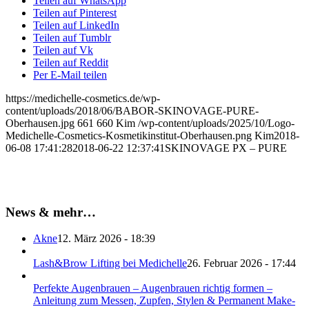
Teilen auf WhatsApp
Teilen auf Pinterest
Teilen auf LinkedIn
Teilen auf Tumblr
Teilen auf Vk
Teilen auf Reddit
Per E-Mail teilen
https://medichelle-cosmetics.de/wp-
content/uploads/2018/06/BABOR-SKINOVAGE-PURE-
Oberhausen.jpg
661
660
Kim
/wp-content/uploads/2025/10/Logo-
Medichelle-Cosmetics-Kosmetikinstitut-Oberhausen.png
Kim
2018-
06-08 17:41:28
2018-06-22 12:37:41
SKINOVAGE PX – PURE
News & mehr…
Akne
12. März 2026 - 18:39
Lash&Brow Lifting bei Medichelle
26. Februar 2026 - 17:44
Perfekte Augenbrauen – Augenbrauen richtig formen –
Anleitung zum Messen, Zupfen, Stylen & Permanent Make-