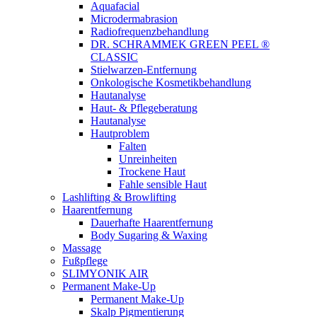
Aquafacial
Microdermabrasion
Radiofrequenzbehandlung
DR. SCHRAMMEK GREEN PEEL ®
CLASSIC
Stielwarzen-Entfernung
Onkologische Kosmetikbehandlung
Hautanalyse
Haut- & Pflegeberatung
Hautanalyse
Hautproblem
Falten
Unreinheiten
Trockene Haut
Fahle sensible Haut
Lashlifting & Browlifting
Haarentfernung
Dauerhafte Haarentfernung
Body Sugaring & Waxing
Massage
Fußpflege
SLIMYONIK AIR
Permanent Make-Up
Permanent Make-Up
Skalp Pigmentierung