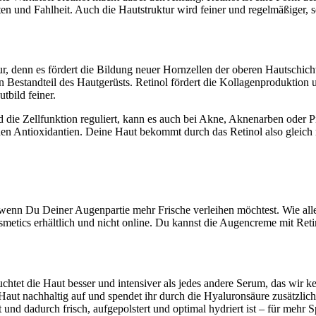
n und Fahlheit. Auch die Hautstruktur wird feiner und regelmäßiger, sod
r, denn es fördert die Bildung neuer Hornzellen der oberen Hautschicht.
ein Bestandteil des Hautgerüsts. Retinol fördert die Kollagenproduktion 
tbild feiner.
 die Zellfunktion reguliert, kann es auch bei Akne, Aknenarben oder P
en Antioxidantien. Deine Haut bekommt durch das Retinol also gleich 
enn Du Deiner Augenpartie mehr Frische verleihen möchtest. Wie 
osmetics erhältlich und nicht online. Du kannst die Augencreme mit Re
ie Haut besser und intensiver als jedes andere Serum, das wir ken
Haut nachhaltig auf und spendet ihr durch die Hyaluronsäure zusätzlich
 und dadurch frisch, aufgepolstert und optimal hydriert ist – für mehr Sp