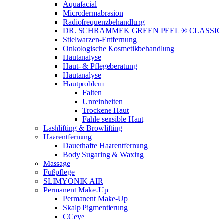
Aquafacial
Microdermabrasion
Radiofrequenzbehandlung
DR. SCHRAMMEK GREEN PEEL ® CLASSI
Stielwarzen-Entfernung
Onkologische Kosmetikbehandlung
Hautanalyse
Haut- & Pflegeberatung
Hautanalyse
Hautproblem
Falten
Unreinheiten
Trockene Haut
Fahle sensible Haut
Lashlifting & Browlifting
Haarentfernung
Dauerhafte Haarentfernung
Body Sugaring & Waxing
Massage
Fußpflege
SLIMYONIK AIR
Permanent Make-Up
Permanent Make-Up
Skalp Pigmentierung
CCeye