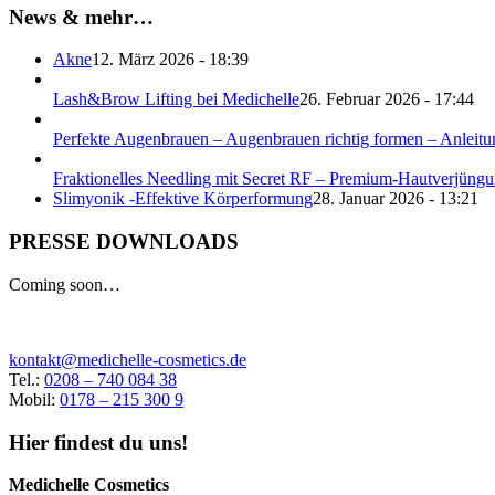
News & mehr…
Akne
12. März 2026 - 18:39
Lash&Brow Lifting bei Medichelle
26. Februar 2026 - 17:44
Perfekte Augenbrauen – Augenbrauen richtig formen – Anlei
Fraktionelles Needling mit Secret RF – Premium-Hautverjüng
Slimyonik -Effektive Körperformung
28. Januar 2026 - 13:21
PRESSE DOWNLOADS
Coming soon…
kontakt@medichelle-cosmetics.de
Tel.:
0208 – 740 084 38
Mobil:
0178 – 215 300 9
Hier findest du uns!
Medichelle Cosmetics