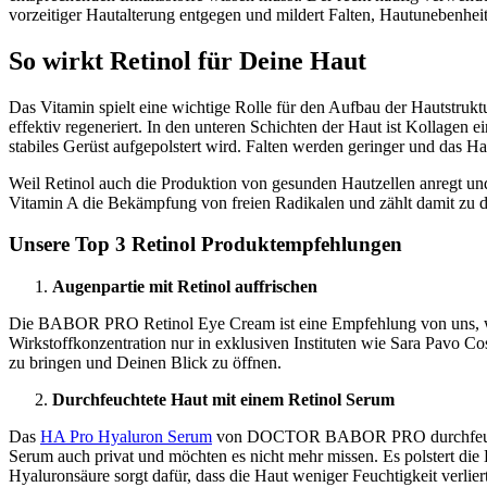
vorzeitiger Hautalterung entgegen und mildert Falten, Hautunebenheite
So wirkt Retinol für Deine Haut
Das Vitamin spielt eine wichtige Rolle für den Aufbau der Hautstruktu
effektiv regeneriert. In den unteren Schichten der Haut ist Kollagen 
stabiles Gerüst aufgepolstert wird. Falten werden geringer und das Hau
Weil Retinol auch die Produktion von gesunden Hautzellen anregt und
Vitamin A die Bekämpfung von freien Radikalen und zählt damit zu d
Unsere Top 3 Retinol Produktempfehlungen
Augenpartie mit Retinol auffrischen
Die BABOR PRO Retinol Eye Cream ist eine Empfehlung von uns, w
Wirkstoffkonzentration nur in exklusiven Instituten wie Sara Pavo C
zu bringen und Deinen Blick zu öffnen.
Durchfeuchtete Haut mit einem Retinol Serum
Das
HA Pro Hyaluron Serum
von DOCTOR BABOR PRO durchfeuchtet d
Serum auch privat und möchten es nicht mehr missen. Es polstert die 
Hyaluronsäure sorgt dafür, dass die Haut weniger Feuchtigkeit verliert