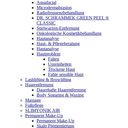
Aquafacial
Microdermabrasion
Radiofrequenzbehandlung
DR. SCHRAMMEK GREEN PEEL ®
CLASSIC
Stielwarzen-Entfernung
Onkologische Kosmetikbehandlung
Hautanalyse
Haut- & Pflegeberatung
Hautanalyse
Hautproblem
Falten
Unreinheiten
Trockene Haut
Fahle sensible Haut
Lashlifting & Browlifting
Haarentfernung
Dauerhafte Haarentfernung
Body Sugaring & Waxing
Massage
Fußpflege
SLIMYONIK AIR
Permanent Make-Up
Permanent Make-Up
Skalp Pigmentierung