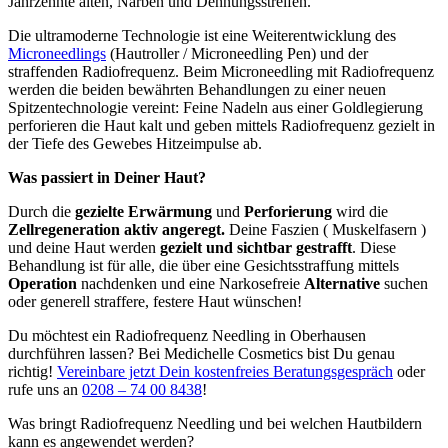
Jahrzehnte alten, Narben und Dehnungsstreifen.
Die ultramoderne Technologie ist eine Weiterentwicklung des
Microneedlings
(Hautroller / Microneedling Pen) und der
straffenden Radiofrequenz. Beim Microneedling mit Radiofrequenz
werden die beiden bewährten Behandlungen zu einer neuen
Spitzentechnologie vereint: Feine Nadeln aus einer Goldlegierung
perforieren die Haut kalt und geben mittels Radiofrequenz gezielt in
der Tiefe des Gewebes Hitzeimpulse ab.
Was passiert in Deiner Haut?
Durch die
gezielte Erwärmung
und
Perforierung
wird die
Zellregeneration aktiv angeregt.
Deine Faszien ( Muskelfasern )
und deine Haut werden
gezielt und sichtbar gestrafft
. Diese
Behandlung ist für alle, die über eine Gesichtsstraffung mittels
Operation
nachdenken und eine Narkosefreie
Alternative
suchen
oder generell straffere, festere Haut wünschen!
Du möchtest ein Radiofrequenz Needling in Oberhausen
durchführen lassen? Bei Medichelle Cosmetics bist Du genau
richtig!
Vereinbare jetzt Dein kostenfreies Beratungsgespräch
oder
rufe uns an
0208 – 74 00 8438
!
Was bringt Radiofrequenz Needling und bei welchen Hautbildern
kann es angewendet werden?