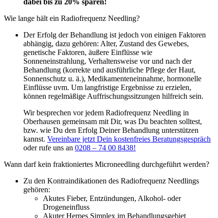
dabei bis zu 20% sparen!
Wie lange hält ein Radiofrequenz Needling?
Der Erfolg der Behandlung ist jedoch von einigen Faktoren
abhängig, dazu gehören: Alter, Zustand des Gewebes,
genetische Faktoren, äußere Einflüsse wie
Sonneneinstrahlung, Verhaltensweise vor und nach der
Behandlung (korrekte und ausführliche Pflege der Haut,
Sonnenschutz u. ä.), Medikamenteneinnahme, hormonelle
Einflüsse uvm. Um langfristige Ergebnisse zu erzielen,
können regelmäßige Auffrischungssitzungen hilfreich sein.
Wir besprechen vor jedem Radiofrequenz Needling in
Oberhausen gemeinsam mit Dir, was Du beachten solltest,
bzw. wie Du den Erfolg Deiner Behandlung unterstützen
kannst.
Vereinbare jetzt Dein kostenfreies Beratungsgespräch
oder rufe uns an
0208 – 74 00 8438!
Wann darf kein fraktioniertes Microneedling durchgeführt werden?
Zu den Kontraindikationen des Radiofrequenz Needlings
gehören:
Akutes Fieber, Entzündungen, Alkohol- oder
Drogeneinfluss
Akuter Herpes Simplex im Behandlungsgebiet