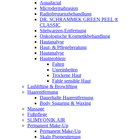
Aquafacial
Microdermabrasion
Radiofrequenzbehandlung
DR. SCHRAMMEK GREEN PEEL ®
CLASSIC
Stielwarzen-Entfernung
Onkologische Kosmetikbehandlung
Hautanalyse
Haut- & Pflegeberatung
Hautanalyse
Hautproblem
Falten
Unreinheiten
Trockene Haut
Fahle sensible Haut
Lashlifting & Browlifting
Haarentfernung
Dauerhafte Haarentfernung
Body Sugaring & Waxing
Massage
Fußpflege
SLIMYONIK AIR
Permanent Make-Up
Permanent Make-Up
Skalp Pigmentierung