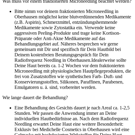
Was muss vor einem fraktionierten Microneedling beachtet werden?
Bitte nimm vor deinem fraktionierten Microneedling in
Oberhausen möglichst keine blutverdünnenden Medikamente
(z.B. Aspirin), Schmerzmittel, entzündungshemmende
Medikamente sowie Zytostatika ein. Verwende keine
aggressiven Peeling-Produkte und trage keine Kortison-
Präparate oder Anti-Akne Medikamente auf das
Behandlungsgebiet auf. Näheres besprechen wir gerne
gemeinsam mit Dir und spezifisch für Dein Hautbild bei
Deinem kostenfreien Beratungsgespräch für Dein
Radiofrequenz Needling in Oberhausen.Idealerweise sollte
Deine Haut bereits ca. 1-2 Wochen vor dem fraktionierten
Microneedling mit physiologischen Hautpflegeprodukten, die
frei von Zusatzstoffen wie synthetischen Farb- Duft- und
Konservierungsstoffen, Silikonen, Paraffinen, Parabenen,
Emulgatoren u. ä. sind, vorbereitet werden.
Wie lange dauert die Behandlung?
Eine Behandlung des Gesichts dauert je nach Areal ca. 1-2,5
Stunden. Wir passen die Anwendung immer an Deine
individuellen Hautbedürfnisse an. Nach dem Radiofrequenz
Needling erwartet Deine Haut eine weitere Besonderheit:
Exklusiv bei Medichelle Cosmetics in Oberhausen wird eine
Gelmaske mit hochdosierten Wirkstoffen für Deine Haut