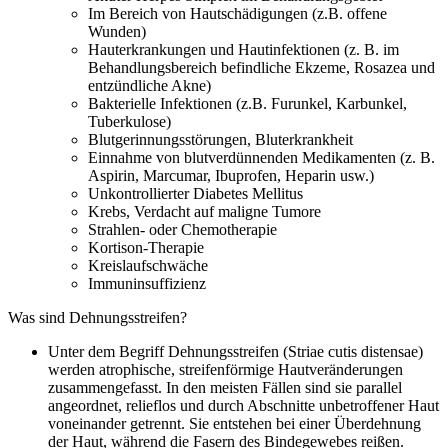
Im Bereich von Hautschädigungen (z.B. offene
Wunden)
Hauterkrankungen und Hautinfektionen (z. B. im
Behandlungsbereich befindliche Ekzeme, Rosazea und
entzündliche Akne)
Bakterielle Infektionen (z.B. Furunkel, Karbunkel,
Tuberkulose)
Blutgerinnungsstörungen, Bluterkrankheit
Einnahme von blutverdünnenden Medikamenten (z. B.
Aspirin, Marcumar, Ibuprofen, Heparin usw.)
Unkontrollierter Diabetes Mellitus
Krebs, Verdacht auf maligne Tumore
Strahlen- oder Chemotherapie
Kortison-Therapie
Kreislaufschwäche
Immuninsuffizienz
Was sind Dehnungsstreifen?
Unter dem Begriff Dehnungsstreifen (Striae cutis distensae)
werden atrophische, streifenförmige Hautveränderungen
zusammengefasst. In den meisten Fällen sind sie parallel
angeordnet, relieflos und durch Abschnitte unbetroffener Haut
voneinander getrennt. Sie entstehen bei einer Überdehnung
der Haut, während die Fasern des Bindegewebes reißen.