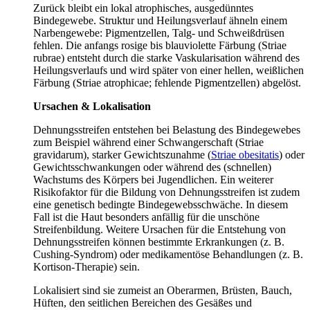
Zurück bleibt ein lokal atrophisches, ausgedünntes
Bindegewebe. Struktur und Heilungsverlauf ähneln einem
Narbengewebe: Pigmentzellen, Talg- und Schweißdrüsen
fehlen. Die anfangs rosige bis blauviolette Färbung (Striae
rubrae) entsteht durch die starke Vaskularisation während des
Heilungsverlaufs und wird später von einer hellen, weißlichen
Färbung (Striae atrophicae; fehlende Pigmentzellen) abgelöst.
Ursachen & Lokalisation
Dehnungsstreifen entstehen bei Belastung des Bindegewebes
zum Beispiel während einer Schwangerschaft (Striae
gravidarum), starker Gewichtszunahme (
Striae obesitatis
) oder
Gewichtsschwankungen oder während des (schnellen)
Wachstums des Körpers bei Jugendlichen. Ein weiterer
Risikofaktor für die Bildung von Dehnungsstreifen ist zudem
eine genetisch bedingte Bindegewebsschwäche. In diesem
Fall ist die Haut besonders anfällig für die unschöne
Streifenbildung. Weitere Ursachen für die Entstehung von
Dehnungsstreifen können bestimmte Erkrankungen (z. B.
Cushing-Syndrom) oder medikamentöse Behandlungen (z. B.
Kortison-Therapie) sein.
Lokalisiert sind sie zumeist an Oberarmen, Brüsten, Bauch,
Hüften, den seitlichen Bereichen des Gesäßes und