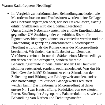
Warum Radiofrequenz Needling?
Im Vergleich zu herkömmlichen Behandlungsmethoden wie
Microdermabrasion und Fruchtsäuren werden keine Zelllagen
der Oberhaut abgetragen oder, wie bei Fraxel-Lasern, flächig
erhitzt. Stattdessen wird die Oberhaut geschont!
Unerwünschte Nebenwirkungen wie erhöhte Empfindlichkeit
gegenüber UV-Strahlung oder ein erhöhtes Risiko für
Pigmentverschiebungen können so vermieden werden und die
Anwendung ist ganzjährig durchführbar. Radiofrequenz
Needling wird oft als die Königsklasse des Microneedlings
bezeichnet. Wir finden, das trifft absolut zu. Denn das
Verfahren vereint nicht nur die Stärken eines Microneedlings
mit denen der Radiofrequenz, sondern führt die
Behandlungseffekte in neue Dimensionen: Die Haut wird
nicht nur regeneriert, sondern auch remodelliert. Was das für
Dein Gewebe heißt? Es kommt zu einer Stimulation der
Zellteilung und Bildung von Bindegewebsanteilen, sodass
eine narbenartige Struktur des Bindegewebes reduziert
werden kann! Das fraktionierte Microneedling ist daher
unsere Nr. 1 zur Hautstraffung, Reduktion von erweiterten
Poren, Straffung der Augenpartie, Faltenreduktion, sowie zur
Behandlung von Narben und Dehnungsstreifen.