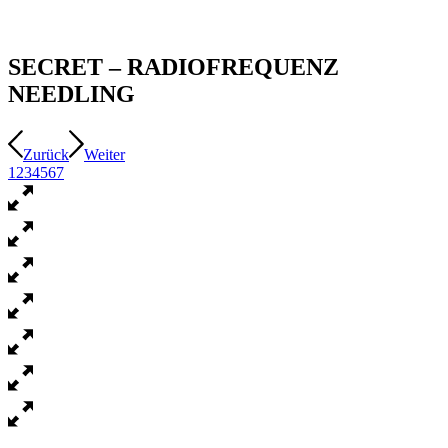
SECRET – RADIOFREQUENZ
NEEDLING
Zurück
Weiter
1
2
3
4
5
6
7