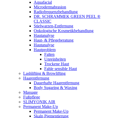
Aquafacial
Microdermabrasion
Radiofrequenzbehandlung
DR. SCHRAMMEK GREEN PEEL ®
CLASSIC
Stielwarzen-Entfernung
Onkologische Kosmetikbehandlung
Hautanalyse
Haut- & Pflegeberatung
Hautanalyse
Hautproblem
Falten
Unreinheiten
Trockene Haut
Fahle sensible Haut
Lashlifting & Browlifting
Haarentfernung
Dauerhafte Haarentfernung
Body Sugaring & Waxing
Massage
Fußpflege
SLIMYONIK AIR
Permanent Make-Up
Permanent Make-Up
Skalp Pigmentierung