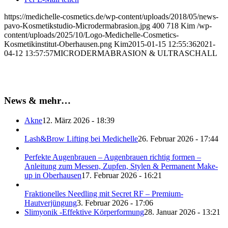
https://medichelle-cosmetics.de/wp-content/uploads/2018/05/news-
pavo-Kosmetikstudio-Microdermabrasion.jpg
400
718
Kim
/wp-
content/uploads/2025/10/Logo-Medichelle-Cosmetics-
Kosmetikinstitut-Oberhausen.png
Kim
2015-01-15 12:55:36
2021-
04-12 13:57:57
MICRODERMABRASION & ULTRASCHALL
News & mehr…
Akne
12. März 2026 - 18:39
Lash&Brow Lifting bei Medichelle
26. Februar 2026 - 17:44
Perfekte Augenbrauen – Augenbrauen richtig formen –
Anleitung zum Messen, Zupfen, Stylen & Permanent Make-
up in Oberhausen
17. Februar 2026 - 16:21
Fraktionelles Needling mit Secret RF – Premium-
Hautverjüngung
3. Februar 2026 - 17:06
Slimyonik -Effektive Körperformung
28. Januar 2026 - 13:21