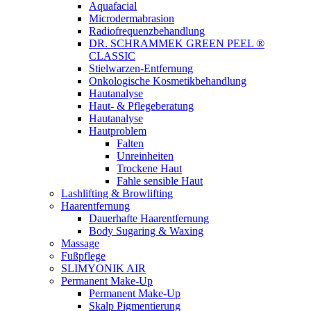
Aquafacial
Microdermabrasion
Radiofrequenzbehandlung
DR. SCHRAMMEK GREEN PEEL ®
CLASSIC
Stielwarzen-Entfernung
Onkologische Kosmetikbehandlung
Hautanalyse
Haut- & Pflegeberatung
Hautanalyse
Hautproblem
Falten
Unreinheiten
Trockene Haut
Fahle sensible Haut
Lashlifting & Browlifting
Haarentfernung
Dauerhafte Haarentfernung
Body Sugaring & Waxing
Massage
Fußpflege
SLIMYONIK AIR
Permanent Make-Up
Permanent Make-Up
Skalp Pigmentierung