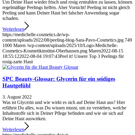
Um Deine Haut wieder frisch und rosig erstrahlen zu lassen, können
regelmäßige Peelings helfen. Aber Vorsicht! Peeling ist nicht gleich
Peeling und kann Deiner Haut bei falscher Anwendung sogar
schaden.
Weiterlesen
https://medichelle-cosmetics.de/wp-
content/uploads/2022/08/peeling-blog-Sara-Pavo-Cosmetics.jpg
749
1000
Maren
/wp-content/uploads/2025/10/Logo-Medichelle-
Cosmetics-Kosmetikinstitut-Oberhausen.png
Maren
2022-08-15
18:55:12
2022-08-04 19:07:43
Peel it! Unsere Top 3 Peelings für
rosig-zarte Haut
SPC Beauty-Glossar: Glycerin für ein seidiges
Hautgefühl
3. August 2022
Was ist Glycerin und wie wirkt es sich auf Deine Haut aus? Hier
erfährst Du alles, was Du wissen musst, um zu verstehen, welche
Inhaltsstoffe sich in Deiner Pflege befinden und wie sie sich auf
Deine Haut auswirken.
Weiterlesen
https://medichelle-cosmetics.de/wp-