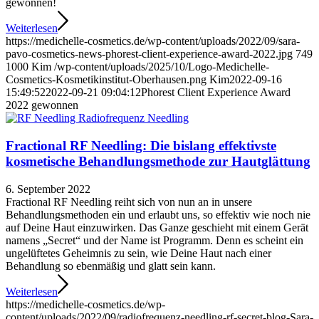
gewonnen!
Weiterlesen
https://medichelle-cosmetics.de/wp-content/uploads/2022/09/sara-
pavo-cosmetics-news-phorest-client-experience-award-2022.jpg
749
1000
Kim
/wp-content/uploads/2025/10/Logo-Medichelle-
Cosmetics-Kosmetikinstitut-Oberhausen.png
Kim
2022-09-16
15:49:52
2022-09-21 09:04:12
Phorest Client Experience Award
2022 gewonnen
Fractional RF Needling: Die bislang effektivste
kosmetische Behandlungsmethode zur Hautglättung
6. September 2022
Fractional RF Needling reiht sich von nun an in unsere
Behandlungsmethoden ein und erlaubt uns, so effektiv wie noch nie
auf Deine Haut einzuwirken. Das Ganze geschieht mit einem Gerät
namens „Secret“ und der Name ist Programm. Denn es scheint ein
ungelüftetes Geheimnis zu sein, wie Deine Haut nach einer
Behandlung so ebenmäßig und glatt sein kann.
Weiterlesen
https://medichelle-cosmetics.de/wp-
content/uploads/2022/09/radiofrequenz-needling-rf-secret-blog-Sara-