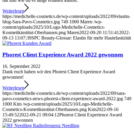
hat und wie du es lange erhalten kannst.
Weiterlesen
https://medichelle-cosmetics.de/wp-content/uploads/2022/09/elastin-
blog-Sara-Pavo-Cosmetics.jpg
749
1000
Maren
/wp-
content/uploads/2025/10/Logo-Medichelle-Cosmetics-
Kosmetikinstitut-Oberhausen.png
Maren
2022-09-20 11:51:41
2022-
09-13 13:07:39
SPC Beauty-Glossar: Elastin für mehr Hautelastizität
Phorest Client Experience Award 2022 gewonnen
16. September 2022
Dank euch haben wir den Phorest Client Experience Award
gewonnen!
Weiterlesen
https://medichelle-cosmetics.de/wp-content/uploads/2022/09/sara-
pavo-cosmetics-news-phorest-client-experience-award-2022.jpg
749
1000
Kim
/wp-content/uploads/2025/10/Logo-Medichelle-
Cosmetics-Kosmetikinstitut-Oberhausen.png
Kim
2022-09-16
15:49:52
2022-09-21 09:04:12
Phorest Client Experience Award
2022 gewonnen