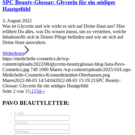
SPC Beauty-Glossar: Glycerin für ein seidiges
Hautgefühl
3. August 2022
Was ist Glycerin und wie wirkt es sich auf Deine Haut aus? Hier
erfährst Du alles, was Du wissen musst, um zu verstehen, welche
Inhaltsstoffe sich in Deiner Pflege befinden und wie sie sich auf
Deine Haut auswirken.
Weiterlesen
https://medichelle-cosmetics.de/wp-
content/uploads/2022/08/glycerin-beautyglossar-blog-Sara-Pavo-
Cosmetics.jpg
749
1000
Maren
/wp-content/uploads/2025/10/Logo-
Medichelle-Cosmetics-Kosmetikinstitut-Oberhausen.png
Maren
2022-08-03 14:54:04
2022-08-03 15:19:21
SPC Beauty-
Glossar: Glycerin für ein seidiges Hautgefühl
Seite 2 von 15
‹
1
2
3
4
›
»
PAVO BEAUTYLETTER:
E-Mail:
Vorname:
Nachname: