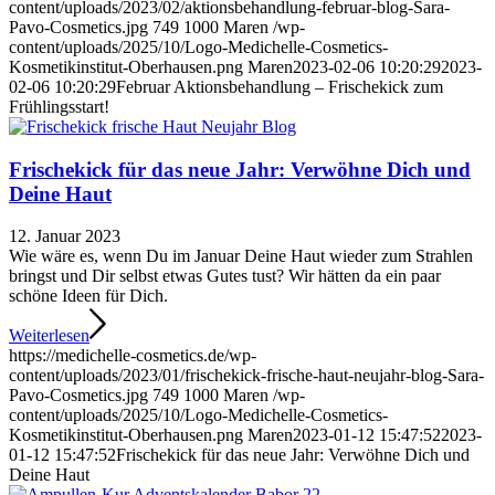
content/uploads/2023/02/aktionsbehandlung-februar-blog-Sara-
Pavo-Cosmetics.jpg
749
1000
Maren
/wp-
content/uploads/2025/10/Logo-Medichelle-Cosmetics-
Kosmetikinstitut-Oberhausen.png
Maren
2023-02-06 10:20:29
2023-
02-06 10:20:29
Februar Aktionsbehandlung – Frischekick zum
Frühlingsstart!
Frischekick für das neue Jahr: Verwöhne Dich und
Deine Haut
12. Januar 2023
Wie wäre es, wenn Du im Januar Deine Haut wieder zum Strahlen
bringst und Dir selbst etwas Gutes tust? Wir hätten da ein paar
schöne Ideen für Dich.
Weiterlesen
https://medichelle-cosmetics.de/wp-
content/uploads/2023/01/frischekick-frische-haut-neujahr-blog-Sara-
Pavo-Cosmetics.jpg
749
1000
Maren
/wp-
content/uploads/2025/10/Logo-Medichelle-Cosmetics-
Kosmetikinstitut-Oberhausen.png
Maren
2023-01-12 15:47:52
2023-
01-12 15:47:52
Frischekick für das neue Jahr: Verwöhne Dich und
Deine Haut