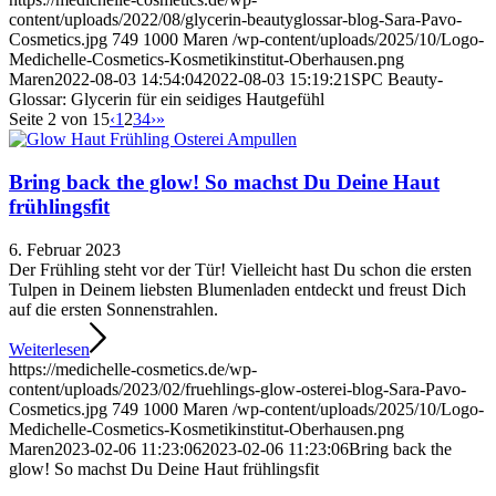
content/uploads/2022/08/glycerin-beautyglossar-blog-Sara-Pavo-
Cosmetics.jpg
749
1000
Maren
/wp-content/uploads/2025/10/Logo-
Medichelle-Cosmetics-Kosmetikinstitut-Oberhausen.png
Maren
2022-08-03 14:54:04
2022-08-03 15:19:21
SPC Beauty-
Glossar: Glycerin für ein seidiges Hautgefühl
Seite 2 von 15
‹
1
2
3
4
›
»
Bring back the glow! So machst Du Deine Haut
frühlingsfit
6. Februar 2023
Der Frühling steht vor der Tür! Vielleicht hast Du schon die ersten
Tulpen in Deinem liebsten Blumenladen entdeckt und freust Dich
auf die ersten Sonnenstrahlen.
Weiterlesen
https://medichelle-cosmetics.de/wp-
content/uploads/2023/02/fruehlings-glow-osterei-blog-Sara-Pavo-
Cosmetics.jpg
749
1000
Maren
/wp-content/uploads/2025/10/Logo-
Medichelle-Cosmetics-Kosmetikinstitut-Oberhausen.png
Maren
2023-02-06 11:23:06
2023-02-06 11:23:06
Bring back the
glow! So machst Du Deine Haut frühlingsfit