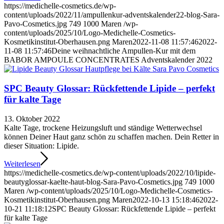
https://medichelle-cosmetics.de/wp-
content/uploads/2022/11/ampullenkur-adventskalender22-blog-Sara-
Pavo-Cosmetics.jpg
749
1000
Maren
/wp-
content/uploads/2025/10/Logo-Medichelle-Cosmetics-
Kosmetikinstitut-Oberhausen.png
Maren
2022-11-08 11:57:46
2022-
11-08 11:57:46
Deine weihnachtliche Ampullen-Kur mit dem
BABOR AMPOULE CONCENTRATES Adventskalender 2022
SPC Beauty Glossar: Rückfettende Lipide – perfekt
für kalte Tage
13. Oktober 2022
Kalte Tage, trockene Heizungsluft und ständige Wetterwechsel
können Deiner Haut ganz schön zu schaffen machen. Dein Retter in
dieser Situation: Lipide.
Weiterlesen
https://medichelle-cosmetics.de/wp-content/uploads/2022/10/lipide-
beautyglossar-kaelte-haut-blog-Sara-Pavo-Cosmetics.jpg
749
1000
Maren
/wp-content/uploads/2025/10/Logo-Medichelle-Cosmetics-
Kosmetikinstitut-Oberhausen.png
Maren
2022-10-13 15:18:46
2022-
10-21 11:18:12
SPC Beauty Glossar: Rückfettende Lipide – perfekt
für kalte Tage