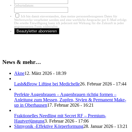
Geburtsdatum:
Ich bin damit einverstanden, dass meine personenbezogenen Daten für
Werbezwecke verarbeitet werden und eine werbliche Ansprache per E-Mail erfolgt.
Die erteilte Einwilligung kann ich jederzeit mit Wirkung für die Zukunft in jeder
angemessenen Form widerrufen.
News & mehr…
Akne
12. März 2026 - 18:39
Lash&Brow Lifting bei Medichelle
26. Februar 2026 - 17:44
Perfekte Augenbrauen – Augenbrauen richtig formen –
Anleitung zum Messen, Zupfen, Stylen & Permanent Make-
up in Oberhausen
17. Februar 2026 - 16:21
Fraktionelles Needling mit Secret RF – Premium-
Hautverjüngung
3. Februar 2026 - 17:06
Slimyonik -Effektive Körperformung
28. Januar 2026 - 13:21