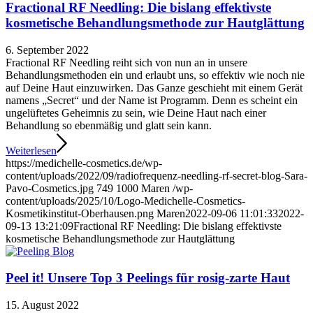
Fractional RF Needling: Die bislang effektivste
kosmetische Behandlungsmethode zur Hautglättung
6. September 2022
Fractional RF Needling reiht sich von nun an in unsere
Behandlungsmethoden ein und erlaubt uns, so effektiv wie noch nie
auf Deine Haut einzuwirken. Das Ganze geschieht mit einem Gerät
namens „Secret“ und der Name ist Programm. Denn es scheint ein
ungelüftetes Geheimnis zu sein, wie Deine Haut nach einer
Behandlung so ebenmäßig und glatt sein kann.
Weiterlesen
https://medichelle-cosmetics.de/wp-
content/uploads/2022/09/radiofrequenz-needling-rf-secret-blog-Sara-
Pavo-Cosmetics.jpg
749
1000
Maren
/wp-
content/uploads/2025/10/Logo-Medichelle-Cosmetics-
Kosmetikinstitut-Oberhausen.png
Maren
2022-09-06 11:01:33
2022-
09-13 13:21:09
Fractional RF Needling: Die bislang effektivste
kosmetische Behandlungsmethode zur Hautglättung
Peel it! Unsere Top 3 Peelings für rosig-zarte Haut
15. August 2022