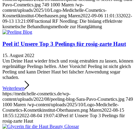
Pavo-Cosmetics.jpg
749
1000
Maren
/wp-
content/uploads/2025/10/Logo-Medichelle-Cosmetics-
Kosmetikinstitut-Oberhausen.png
Maren
2022-09-06 11:01:33
2022-
09-13 13:21:09
Fractional RF Needling: Die bislang effektivste
kosmetische Behandlungsmethode zur Hautglättung
Peel it! Unsere Top 3 Peelings für rosig-zarte Haut
15. August 2022
Um Deine Haut wieder frisch und rosig erstrahlen zu lassen, können
regelmäßige Peelings helfen. Aber Vorsicht! Peeling ist nicht gleich
Peeling und kann Deiner Haut bei falscher Anwendung sogar
schaden.
Weiterlesen
https://medichelle-cosmetics.de/wp-
content/uploads/2022/08/peeling-blog-Sara-Pavo-Cosmetics.jpg
749
1000
Maren
/wp-content/uploads/2025/10/Logo-Medichelle-
Cosmetics-Kosmetikinstitut-Oberhausen.png
Maren
2022-08-15
18:55:12
2022-08-04 19:07:43
Peel it! Unsere Top 3 Peelings für
rosig-zarte Haut