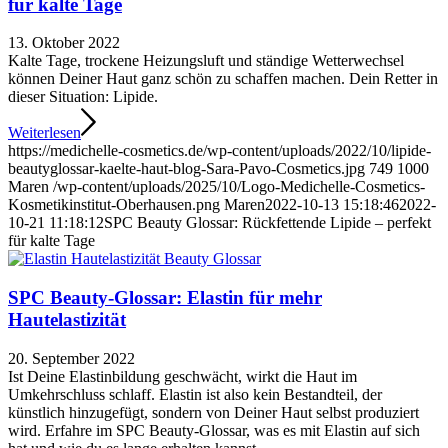
für kalte Tage
13. Oktober 2022
Kalte Tage, trockene Heizungsluft und ständige Wetterwechsel
können Deiner Haut ganz schön zu schaffen machen. Dein Retter in
dieser Situation: Lipide.
Weiterlesen
https://medichelle-cosmetics.de/wp-content/uploads/2022/10/lipide-
beautyglossar-kaelte-haut-blog-Sara-Pavo-Cosmetics.jpg
749
1000
Maren
/wp-content/uploads/2025/10/Logo-Medichelle-Cosmetics-
Kosmetikinstitut-Oberhausen.png
Maren
2022-10-13 15:18:46
2022-
10-21 11:18:12
SPC Beauty Glossar: Rückfettende Lipide – perfekt
für kalte Tage
SPC Beauty-Glossar: Elastin für mehr
Hautelastizität
20. September 2022
Ist Deine Elastinbildung geschwächt, wirkt die Haut im
Umkehrschluss schlaff. Elastin ist also kein Bestandteil, der
künstlich hinzugefügt, sondern von Deiner Haut selbst produziert
wird. Erfahre im SPC Beauty-Glossar, was es mit Elastin auf sich