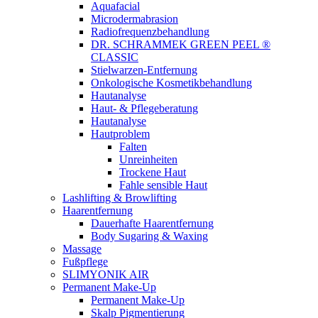
Aquafacial
Microdermabrasion
Radiofrequenzbehandlung
DR. SCHRAMMEK GREEN PEEL ®
CLASSIC
Stielwarzen-Entfernung
Onkologische Kosmetikbehandlung
Hautanalyse
Haut- & Pflegeberatung
Hautanalyse
Hautproblem
Falten
Unreinheiten
Trockene Haut
Fahle sensible Haut
Lashlifting & Browlifting
Haarentfernung
Dauerhafte Haarentfernung
Body Sugaring & Waxing
Massage
Fußpflege
SLIMYONIK AIR
Permanent Make-Up
Permanent Make-Up
Skalp Pigmentierung