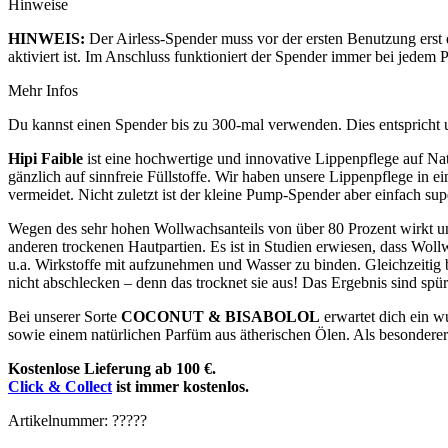
Hinweise
HINWEIS:
Der Airless-Spender muss vor der ersten Benutzung erst
aktiviert ist. Im Anschluss funktioniert der Spender immer bei jede
Mehr Infos
Du kannst einen Spender bis zu 300-mal verwenden. Dies entspricht u
Hipi Faible
ist eine hochwertige und innovative Lippenpflege auf Nat
gänzlich auf sinnfreie Füllstoffe. Wir haben unsere Lippenpflege in e
vermeidet. Nicht zuletzt ist der kleine Pump-Spender aber einfach supe
Wegen des sehr hohen Wollwachsanteils von über 80 Prozent wirkt u
anderen trockenen Hautpartien. Es ist in Studien erwiesen, dass Woll
u.a. Wirkstoffe mit aufzunehmen und Wasser zu binden. Gleichzeitig 
nicht abschlecken – denn das trocknet sie aus! Das Ergebnis sind spü
Bei unserer Sorte
COCONUT & BISABOLOL
erwartet dich ein w
sowie einem natürlichen Parfüm aus ätherischen Ölen. Als besonderer Z
Kostenlose Lieferung ab 100 €.
Click & Collect
ist immer kostenlos.
Artikelnummer: ?????