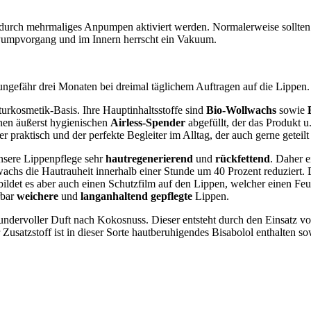
 durch mehrmaliges Anpumpen aktiviert werden. Normalerweise sollten 
m Pumpvorgang und im Innern herrscht ein Vakuum.
ngefähr drei Monaten bei dreimal täglichem Auftragen auf die Lippen.
urkosmetik-Basis. Ihre Hauptinhaltsstoffe sind
Bio-
Wollwachs
sowie
inen äußerst hygienischen
Airless-Spender
abgefüllt, der das Produkt u
r praktisch und der perfekte Begleiter im Alltag, der auch gerne geteilt
nsere Lippenpflege sehr
hautregenerierend
und
rückfettend
. Daher e
wachs die Hautrauheit innerhalb einer Stunde um 40 Prozent reduziert. 
bildet es aber auch einen Schutzfilm auf den Lippen, welcher einen Fe
rbar
weichere
und
langanhaltend gepflegte
Lippen.
undervoller Duft nach Kokosnuss. Dieser entsteht durch den Einsatz
usatzstoff ist in dieser Sorte hautberuhigendes Bisabolol enthalten so