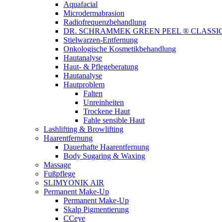
Aquafacial
Microdermabrasion
Radiofrequenzbehandlung
DR. SCHRAMMEK GREEN PEEL ® CLASSI
Stielwarzen-Entfernung
Onkologische Kosmetikbehandlung
Hautanalyse
Haut- & Pflegeberatung
Hautanalyse
Hautproblem
Falten
Unreinheiten
Trockene Haut
Fahle sensible Haut
Lashlifting & Browlifting
Haarentfernung
Dauerhafte Haarentfernung
Body Sugaring & Waxing
Massage
Fußpflege
SLIMYONIK AIR
Permanent Make-Up
Permanent Make-Up
Skalp Pigmentierung
CCeye