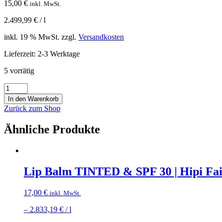
15,00
€
inkl. MwSt.
2.499,99
€
/
l
inkl. 19 % MwSt.
zzgl.
Versandkosten
Lieferzeit:
2-3 Werktage
5 vorrätig
Lip
Balm
In den Warenkorb
Coconut
Zurück zum Shop
&
Bisabolol
Ähnliche Produkte
|
Hipi
Faible
Menge
Lip Balm TINTED & SPF 30 | Hipi Fai
17,00
€
inkl. MwSt.
–
2.833,19
€
/
l