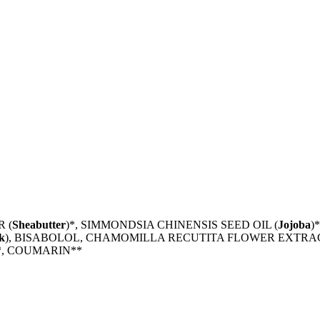
 (
Sheabutter
)*, SIMMONDSIA CHINENSIS SEED OIL (
Jojoba
)
k
), BISABOLOL, CHAMOMILLA RECUTITA FLOWER EXTRAC
*, COUMARIN**