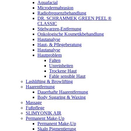
Aquafacial
Microdermabrasion
Radiofrequenzbehandlung
DR. SCHRAMMEK GREEN PEEL ®
CLASSIC
Stielwarzen-Entfernung
Onkologische Kosmetikbehandlung
Hautanalyse
Haut- & Pflegeberatung
Hautanalyse
Hautproblem
Falten
Unreinheiten
Trockene Haut
Fahle sensible Haut
Lashlifting & Browlifting
Haarentfernung
Dauerhafte Haarentfernung
Body Sugaring & Waxing
Massage
Fußpflege
SLIMYONIK AIR
Permanent Make-Up
Permanent Make-Up
Skalp Pigmentierung