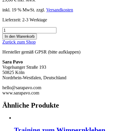
inkl. MwSt.
inkl. 19 % MwSt.
zzgl.
Versandkosten
Lieferzeit:
2-3 Werktage
Nolana
Magnetwimpern
In den Warenkorb
Menge
Zurück zum Shop
Hersteller gemäß GPSR (bitte aufklappen)
Sara Pavo
Vogelsanger Straße 193
50825 Köln
Nordrhein-Westfalen, Deutschland
hello@sarapavo.com
www.sarapavo.com
Ähnliche Produkte
Training zum Wimpernkleben