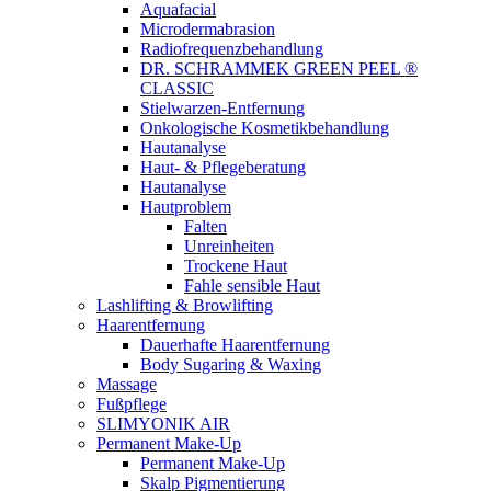
Aquafacial
Microdermabrasion
Radiofrequenzbehandlung
DR. SCHRAMMEK GREEN PEEL ®
CLASSIC
Stielwarzen-Entfernung
Onkologische Kosmetikbehandlung
Hautanalyse
Haut- & Pflegeberatung
Hautanalyse
Hautproblem
Falten
Unreinheiten
Trockene Haut
Fahle sensible Haut
Lashlifting & Browlifting
Haarentfernung
Dauerhafte Haarentfernung
Body Sugaring & Waxing
Massage
Fußpflege
SLIMYONIK AIR
Permanent Make-Up
Permanent Make-Up
Skalp Pigmentierung