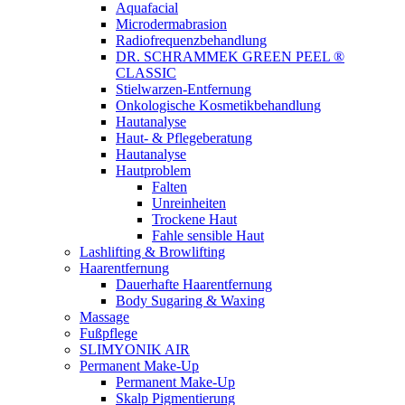
Aquafacial
Microdermabrasion
Radiofrequenzbehandlung
DR. SCHRAMMEK GREEN PEEL ®
CLASSIC
Stielwarzen-Entfernung
Onkologische Kosmetikbehandlung
Hautanalyse
Haut- & Pflegeberatung
Hautanalyse
Hautproblem
Falten
Unreinheiten
Trockene Haut
Fahle sensible Haut
Lashlifting & Browlifting
Haarentfernung
Dauerhafte Haarentfernung
Body Sugaring & Waxing
Massage
Fußpflege
SLIMYONIK AIR
Permanent Make-Up
Permanent Make-Up
Skalp Pigmentierung