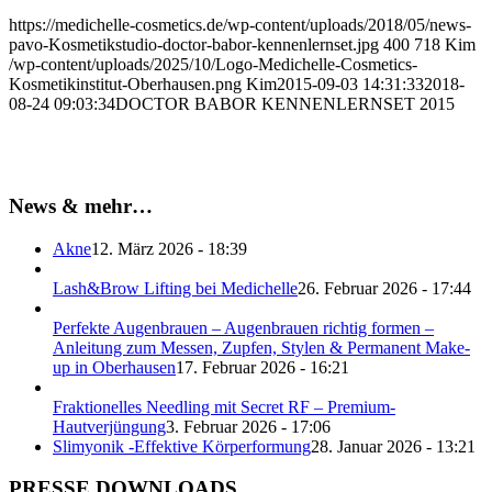
https://medichelle-cosmetics.de/wp-content/uploads/2018/05/news-
pavo-Kosmetikstudio-doctor-babor-kennenlernset.jpg
400
718
Kim
/wp-content/uploads/2025/10/Logo-Medichelle-Cosmetics-
Kosmetikinstitut-Oberhausen.png
Kim
2015-09-03 14:31:33
2018-
08-24 09:03:34
DOCTOR BABOR KENNENLERNSET 2015
News & mehr…
Akne
12. März 2026 - 18:39
Lash&Brow Lifting bei Medichelle
26. Februar 2026 - 17:44
Perfekte Augenbrauen – Augenbrauen richtig formen –
Anleitung zum Messen, Zupfen, Stylen & Permanent Make-
up in Oberhausen
17. Februar 2026 - 16:21
Fraktionelles Needling mit Secret RF – Premium-
Hautverjüngung
3. Februar 2026 - 17:06
Slimyonik -Effektive Körperformung
28. Januar 2026 - 13:21
PRESSE DOWNLOADS