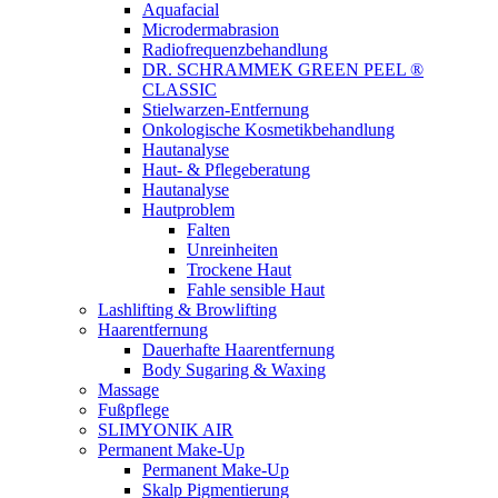
Aquafacial
Microdermabrasion
Radiofrequenzbehandlung
DR. SCHRAMMEK GREEN PEEL ®
CLASSIC
Stielwarzen-Entfernung
Onkologische Kosmetikbehandlung
Hautanalyse
Haut- & Pflegeberatung
Hautanalyse
Hautproblem
Falten
Unreinheiten
Trockene Haut
Fahle sensible Haut
Lashlifting & Browlifting
Haarentfernung
Dauerhafte Haarentfernung
Body Sugaring & Waxing
Massage
Fußpflege
SLIMYONIK AIR
Permanent Make-Up
Permanent Make-Up
Skalp Pigmentierung