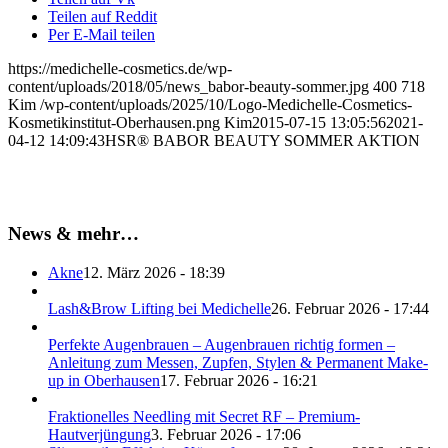
Teilen auf Reddit
Per E-Mail teilen
https://medichelle-cosmetics.de/wp-
content/uploads/2018/05/news_babor-beauty-sommer.jpg
400
718
Kim
/wp-content/uploads/2025/10/Logo-Medichelle-Cosmetics-
Kosmetikinstitut-Oberhausen.png
Kim
2015-07-15 13:05:56
2021-
04-12 14:09:43
HSR® BABOR BEAUTY SOMMER AKTION
News & mehr…
Akne
12. März 2026 - 18:39
Lash&Brow Lifting bei Medichelle
26. Februar 2026 - 17:44
Perfekte Augenbrauen – Augenbrauen richtig formen –
Anleitung zum Messen, Zupfen, Stylen & Permanent Make-
up in Oberhausen
17. Februar 2026 - 16:21
Fraktionelles Needling mit Secret RF – Premium-
Hautverjüngung
3. Februar 2026 - 17:06