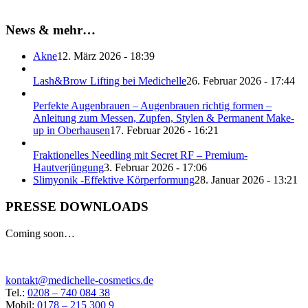
News & mehr…
Akne
12. März 2026 - 18:39
Lash&Brow Lifting bei Medichelle
26. Februar 2026 - 17:44
Perfekte Augenbrauen – Augenbrauen richtig formen –
Anleitung zum Messen, Zupfen, Stylen & Permanent Make-
up in Oberhausen
17. Februar 2026 - 16:21
Fraktionelles Needling mit Secret RF – Premium-
Hautverjüngung
3. Februar 2026 - 17:06
Slimyonik -Effektive Körperformung
28. Januar 2026 - 13:21
PRESSE DOWNLOADS
Coming soon…
kontakt@medichelle-cosmetics.de
Tel.:
0208 – 740 084 38
Mobil:
0178 – 215 300 9