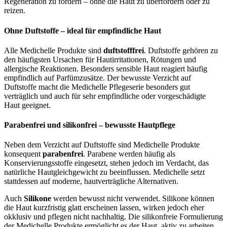
Regeneration zu fördern – ohne die Haut zu überfordern oder zu
reizen.
Ohne Duftstoffe – ideal für empfindliche Haut
Alle Medichelle Produkte sind
duftstofffrei
. Duftstoffe gehören zu
den häufigsten Ursachen für Hautirritationen, Rötungen und
allergische Reaktionen. Besonders sensible Haut reagiert häufig
empfindlich auf Parfümzusätze. Der bewusste Verzicht auf
Duftstoffe macht die Medichelle Pflegeserie besonders gut
verträglich und auch für sehr empfindliche oder vorgeschädigte
Haut geeignet.
Parabenfrei und silikonfrei – bewusste Hautpflege
Neben dem Verzicht auf Duftstoffe sind Medichelle Produkte
konsequent
parabenfrei
. Parabene werden häufig als
Konservierungsstoffe eingesetzt, stehen jedoch im Verdacht, das
natürliche Hautgleichgewicht zu beeinflussen. Medichelle setzt
stattdessen auf moderne, hautverträgliche Alternativen.
Auch
Silikone
werden bewusst nicht verwendet. Silikone können
die Haut kurzfristig glatt erscheinen lassen, wirken jedoch eher
okklusiv und pflegen nicht nachhaltig. Die silikonfreie Formulierung
der Medichelle Produkte ermöglicht es der Haut, aktiv zu arbeiten,