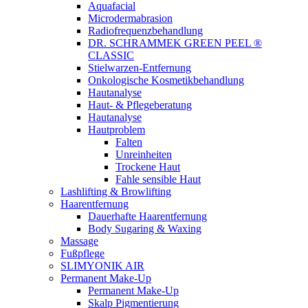
Aquafacial
Microdermabrasion
Radiofrequenzbehandlung
DR. SCHRAMMEK GREEN PEEL ®
CLASSIC
Stielwarzen-Entfernung
Onkologische Kosmetikbehandlung
Hautanalyse
Haut- & Pflegeberatung
Hautanalyse
Hautproblem
Falten
Unreinheiten
Trockene Haut
Fahle sensible Haut
Lashlifting & Browlifting
Haarentfernung
Dauerhafte Haarentfernung
Body Sugaring & Waxing
Massage
Fußpflege
SLIMYONIK AIR
Permanent Make-Up
Permanent Make-Up
Skalp Pigmentierung