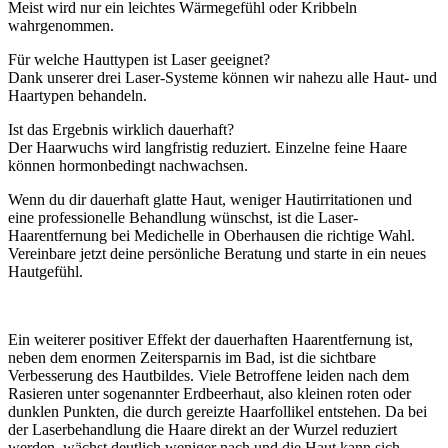
Meist wird nur ein leichtes Wärmegefühl oder Kribbeln
wahrgenommen.
Für welche Hauttypen ist Laser geeignet?
Dank unserer drei Laser-Systeme können wir nahezu alle Haut- und
Haartypen behandeln.
Ist das Ergebnis wirklich dauerhaft?
Der Haarwuchs wird langfristig reduziert. Einzelne feine Haare
können hormonbedingt nachwachsen.
Wenn du dir dauerhaft glatte Haut, weniger Hautirritationen und
eine professionelle Behandlung wünschst, ist die Laser-
Haarentfernung bei Medichelle in Oberhausen die richtige Wahl.
Vereinbare jetzt deine persönliche Beratung und starte in ein neues
Hautgefühl.
Ein weiterer positiver Effekt der dauerhaften Haarentfernung ist,
neben dem enormen Zeitersparnis im Bad, ist die sichtbare
Verbesserung des Hautbildes. Viele Betroffene leiden nach dem
Rasieren unter sogenannter Erdbeerhaut, also kleinen roten oder
dunklen Punkten, die durch gereizte Haarfollikel entstehen. Da bei
der Laserbehandlung die Haare direkt an der Wurzel reduziert
werden, wächst deutlich weniger nach und die Haut kann sich