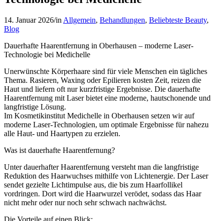
14. Januar 2026
/
in
Allgemein
,
Behandlungen
,
Beliebteste Beauty
,
Blog
Dauerhafte Haarentfernung in Oberhausen – moderne Laser-
Technologie bei Medichelle
Unerwünschte Körperhaare sind für viele Menschen ein tägliches
Thema. Rasieren, Waxing oder Epilieren kosten Zeit, reizen die
Haut und liefern oft nur kurzfristige Ergebnisse. Die dauerhafte
Haarentfernung mit Laser bietet eine moderne, hautschonende und
langfristige Lösung.
Im Kosmetikinstitut Medichelle in Oberhausen setzen wir auf
moderne Laser-Technologien, um optimale Ergebnisse für nahezu
alle Haut- und Haartypen zu erzielen.
Was ist dauerhafte Haarentfernung?
Unter dauerhafter Haarentfernung versteht man die langfristige
Reduktion des Haarwuchses mithilfe von Lichtenergie. Der Laser
sendet gezielte Lichtimpulse aus, die bis zum Haarfollikel
vordringen. Dort wird die Haarwurzel verödet, sodass das Haar
nicht mehr oder nur noch sehr schwach nachwächst.
Die Vorteile auf einen Blick: