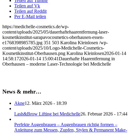
Teilen auf Tumblr
Teilen auf Vk
Teilen auf Reddit
Per E-Mail teilen
https://medichelle-cosmetics.de/wp-
content/uploads/2025/05/dauerhaftehaarentfernung-laser-
kosmetikinstitut-sarapavocosmetics-oberhausen-essen-
e1768398985785.jpg
351
503
Karolina Kleinlosen
/wp-
content/uploads/2025/10/Logo-Medichelle-Cosmetics-
Kosmetikinstitut-Oberhausen.png
Karolina Kleinlosen
2026-01-14
14:58:17
2026-01-14 15:00:41
Dauerhafte Haarentfernung in
Oberhausen – moderne Laser-Technologie bei Medichelle
News & mehr…
Akne
12. März 2026 - 18:39
Lash&Brow Lifting bei Medichelle
26. Februar 2026 - 17:44
Perfekte Augenbrauen – Augenbrauen richtig formen –
Anleitung zum Messen, Zupfen, Stylen & Permanent Make-