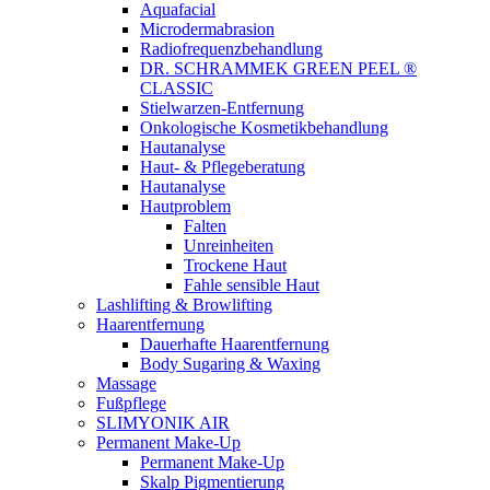
Aquafacial
Microdermabrasion
Radiofrequenzbehandlung
DR. SCHRAMMEK GREEN PEEL ®
CLASSIC
Stielwarzen-Entfernung
Onkologische Kosmetikbehandlung
Hautanalyse
Haut- & Pflegeberatung
Hautanalyse
Hautproblem
Falten
Unreinheiten
Trockene Haut
Fahle sensible Haut
Lashlifting & Browlifting
Haarentfernung
Dauerhafte Haarentfernung
Body Sugaring & Waxing
Massage
Fußpflege
SLIMYONIK AIR
Permanent Make-Up
Permanent Make-Up
Skalp Pigmentierung