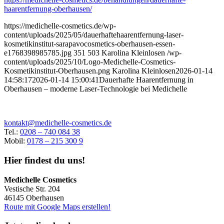
haarentfernung-oberhausen/
https://medichelle-cosmetics.de/wp-
content/uploads/2025/05/dauerhaftehaarentfernung-laser-
kosmetikinstitut-sarapavocosmetics-oberhausen-essen-
e1768398985785.jpg
351
503
Karolina Kleinlosen
/wp-
content/uploads/2025/10/Logo-Medichelle-Cosmetics-
Kosmetikinstitut-Oberhausen.png
Karolina Kleinlosen
2026-01-14
14:58:17
2026-01-14 15:00:41
Dauerhafte Haarentfernung in
Oberhausen – moderne Laser-Technologie bei Medichelle
kontakt@medichelle-cosmetics.de
Tel.:
0208 – 740 084 38
Mobil:
0178 – 215 300 9
Hier findest du uns!
Medichelle Cosmetics
Vestische Str. 204
46145 Oberhausen
Route mit Google Maps erstellen!