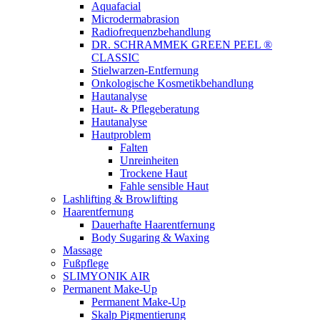
Aquafacial
Microdermabrasion
Radiofrequenzbehandlung
DR. SCHRAMMEK GREEN PEEL ®
CLASSIC
Stielwarzen-Entfernung
Onkologische Kosmetikbehandlung
Hautanalyse
Haut- & Pflegeberatung
Hautanalyse
Hautproblem
Falten
Unreinheiten
Trockene Haut
Fahle sensible Haut
Lashlifting & Browlifting
Haarentfernung
Dauerhafte Haarentfernung
Body Sugaring & Waxing
Massage
Fußpflege
SLIMYONIK AIR
Permanent Make-Up
Permanent Make-Up
Skalp Pigmentierung