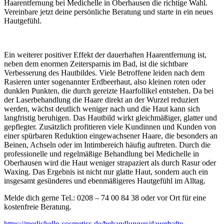
Haarentfernung bei Medichelle in Oberhausen die richtige Wahl.
Vereinbare jetzt deine persönliche Beratung und starte in ein neues
Hautgefühl.
Ein weiterer positiver Effekt der dauerhaften Haarentfernung ist,
neben dem enormen Zeitersparnis im Bad, ist die sichtbare
Verbesserung des Hautbildes. Viele Betroffene leiden nach dem
Rasieren unter sogenannter Erdbeerhaut, also kleinen roten oder
dunklen Punkten, die durch gereizte Haarfollikel entstehen. Da bei
der Laserbehandlung die Haare direkt an der Wurzel reduziert
werden, wächst deutlich weniger nach und die Haut kann sich
langfristig beruhigen. Das Hautbild wirkt gleichmäßiger, glatter und
gepflegter. Zusätzlich profitieren viele Kundinnen und Kunden von
einer spürbaren Reduktion eingewachsener Haare, die besonders an
Beinen, Achseln oder im Intimbereich häufig auftreten. Durch die
professionelle und regelmäßige Behandlung bei Medichelle in
Oberhausen wird die Haut weniger strapaziert als durch Rasur oder
Waxing. Das Ergebnis ist nicht nur glatte Haut, sondern auch ein
insgesamt gesünderes und ebenmäßigeres Hautgefühl im Alltag.
Melde dich gerne Tel.: 0208 – 74 00 84 38 oder vor Ort für eine
kostenfreie Beratung.
https://medichelle-cosmetics.de/behandlungen/dauerhafte-